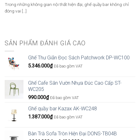
Trong những không gian nội thất hiện đại, ghế quầy bar không chỉ
đóng vai [...]
SẢN PHẨM ĐÁNH GIÁ CAO
Ghế Thư Giãn Đọc Sách Patchwork DP-WC100
5.346.000
₫
Đã bao gồm VAT
Ghế Cafe Sân Vườn Nhựa Đúc Cao Cấp ST-
WC205
990.000
₫
Đã bao gồm VAT
Ghế quầy bar Kazax AK-WC248
1.387.000
₫
Đã bao gồm VAT
Bàn Trà Sofa Tròn Hiện Đại DONS-TB04B