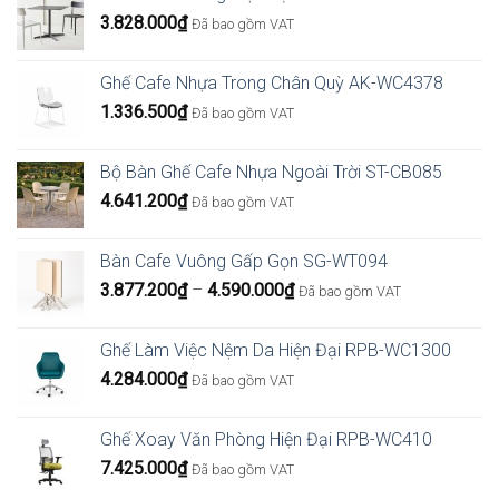
3.828.000
₫
Đã bao gồm VAT
Ghế Cafe Nhựa Trong Chân Quỳ AK-WC4378
1.336.500
₫
Đã bao gồm VAT
Bộ Bàn Ghế Cafe Nhựa Ngoài Trời ST-CB085
4.641.200
₫
Đã bao gồm VAT
Bàn Cafe Vuông Gấp Gọn SG-WT094
Khoảng
3.877.200
₫
–
4.590.000
₫
Đã bao gồm VAT
giá:
từ
Ghế Làm Việc Nệm Da Hiện Đại RPB-WC1300
3.877.200₫
4.284.000
₫
Đã bao gồm VAT
đến
4.590.000₫
Ghế Xoay Văn Phòng Hiện Đại RPB-WC410
7.425.000
₫
Đã bao gồm VAT