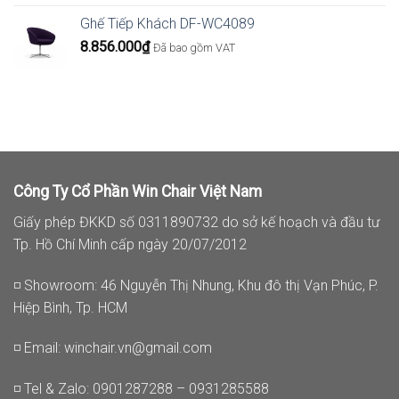
Ghế Tiếp Khách DF-WC4089
8.856.000
₫
Đã bao gồm VAT
Công Ty Cổ Phần Win Chair Việt Nam
Giấy phép ĐKKD số 0311890732 do sở kế hoạch và đầu tư
Tp. Hồ Chí Minh cấp ngày 20/07/2012
◽ Showroom: 46 Nguyễn Thị Nhung, Khu đô thị Vạn Phúc, P.
Hiệp Bình, Tp. HCM
◽ Email:
winchair.vn@gmail.com
◽ Tel & Zalo: 0901287288 – 0931285588