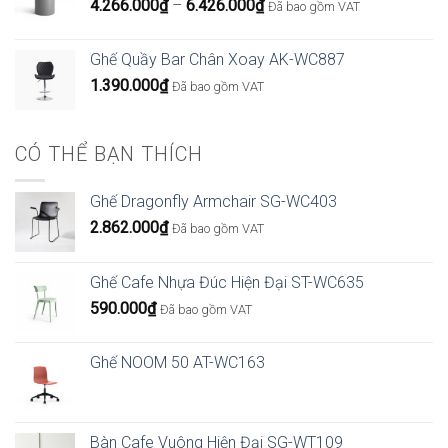
Khoảng
4.266.000
₫
–
6.426.000
₫
Đã bao gồm VAT
giá:
từ
Ghế Quầy Bar Chân Xoay AK-WC887
4.266.000₫
1.390.000
₫
Đã bao gồm VAT
đến
6.426.000₫
CÓ THỂ BẠN THÍCH
Ghế Dragonfly Armchair SG-WC403
2.862.000
₫
Đã bao gồm VAT
Ghế Cafe Nhựa Đúc Hiện Đại ST-WC635
590.000
₫
Đã bao gồm VAT
Ghế NOOM 50 AT-WC163
Bàn Cafe Vuông Hiện Đại SG-WT109