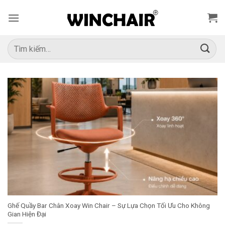
Bỏ
qua
nội
dung
Tìm
kiếm:
Ghế Quầy Bar Chân Xoay Win Chair – Sự Lựa Chọn Tối Ưu Cho Không
Gian Hiện Đại