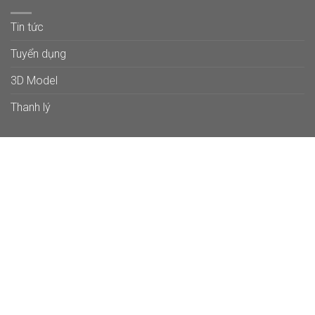
Tin tức
Tuyển dụng
3D Model
Thanh lý