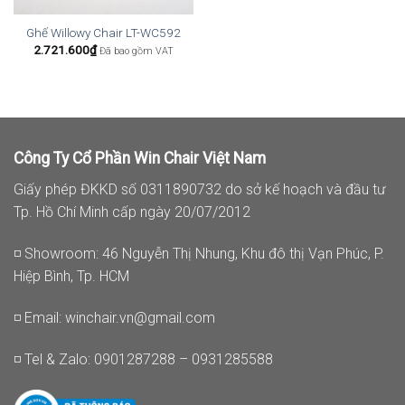
Ghế Willowy Chair LT-WC592
2.721.600
₫
Đã bao gồm VAT
Công Ty Cổ Phần Win Chair Việt Nam
Giấy phép ĐKKD số 0311890732 do sở kế hoạch và đầu tư
Tp. Hồ Chí Minh cấp ngày 20/07/2012
◽ Showroom: 46 Nguyễn Thị Nhung, Khu đô thị Vạn Phúc, P.
Hiệp Bình, Tp. HCM
◽ Email:
winchair.vn@gmail.com
◽ Tel & Zalo: 0901287288 – 0931285588