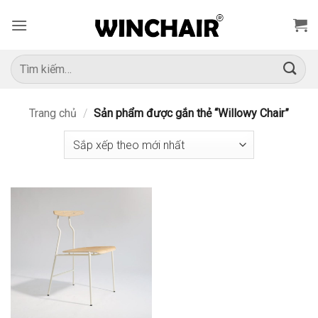
Bỏ
qua
nội
dung
Tìm
kiếm:
Trang chủ
/
Sản phẩm được gắn thẻ “Willowy Chair”