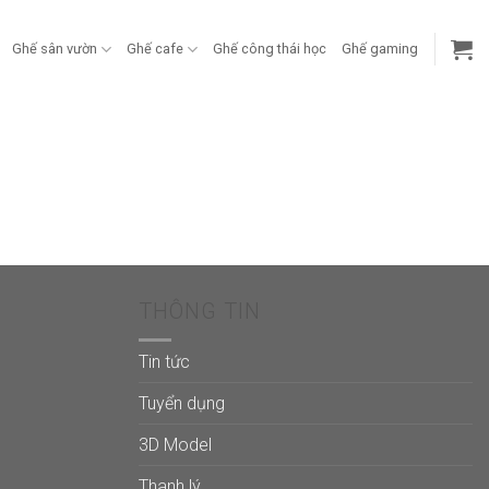
Ghế sân vườn
Ghế cafe
Ghế công thái học
Ghế gaming
THÔNG TIN
Tin tức
Tuyển dụng
3D Model
Thanh lý