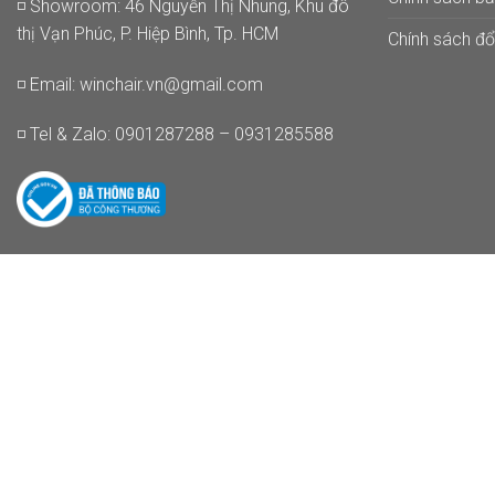
◽ Showroom: 46 Nguyễn Thị Nhung, Khu đô
thị Vạn Phúc, P. Hiệp Bình, Tp. HCM
Chính sách đổi
◽ Email:
winchair.vn@gmail.com
◽ Tel & Zalo: 0901287288 – 0931285588