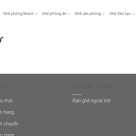
Ghế phòng khách
Ghế phòng ăn
Ghế văn phòng
Ghế đào tạo
g”
ÁCH
KHÔNG GIAN
ảo mật
Bàn ghế ngoài trời
án hàng
ận chuyển
ảo hành