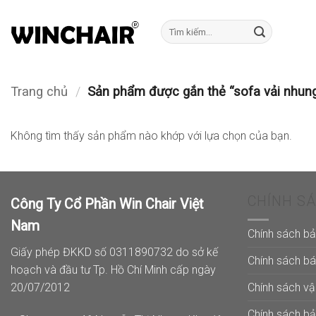
Bỏ
qua
Tìm
kiếm:
nội
dung
Trang chủ
/
Sản phẩm được gắn thẻ “sofa vải nhun
Không tìm thấy sản phẩm nào khớp với lựa chọn của bạn.
CHÍNH S
Công Ty Cổ Phần Win Chair Việt
Nam
Chính sách b
Giấy phép ĐKKD số 0311890732 do sở kế
Chính sách b
hoạch và đầu tư Tp. Hồ Chí Minh cấp ngày
Chính sách v
20/07/2012
Chính sách b