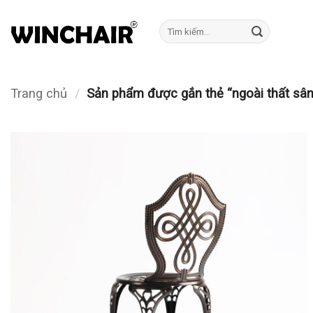
Bỏ
qua
Tìm
kiếm:
nội
dung
Trang chủ
/
Sản phẩm được gắn thẻ “ngoài thất sân