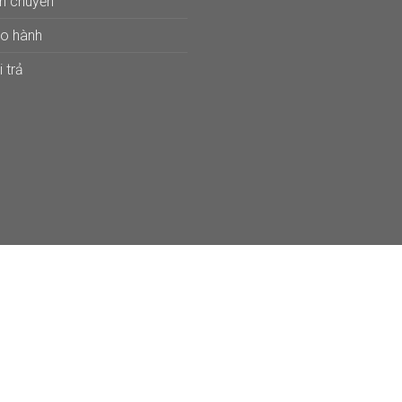
ận chuyển
ảo hành
 trả