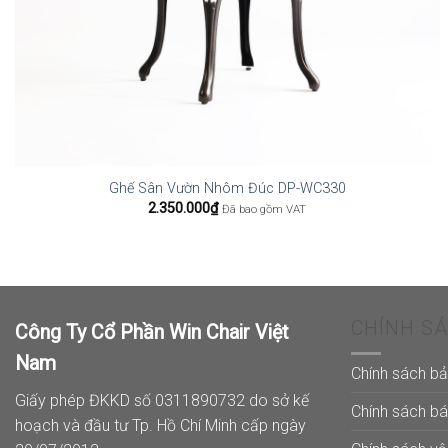
Ghế Sân Vườn Nhôm Đúc DP-WC330
2.350.000
₫
Đã bao gồm VAT
CHÍNH S
Công Ty Cổ Phần Win Chair Việt
Nam
Chính sách b
Giấy phép ĐKKD số 0311890732 do sở kế
Chính sách b
hoạch và đầu tư Tp. Hồ Chí Minh cấp ngày