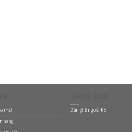
ÁCH
KHÔNG GIAN
ảo mật
Bàn ghế ngoài trời
án hàng