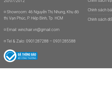
Chính sách v
20/07/2012
Chính sách b
◽ Showroom: 46 Nguyễn Thị Nhung, Khu đô
thị Vạn Phúc, P. Hiệp Bình, Tp. HCM
Chính sách đổi
◽ Email:
winchair.vn@gmail.com
◽ Tel & Zalo: 0901287288 – 0931285588