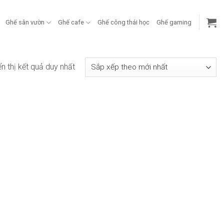
Ghế sân vườn
Ghế cafe
Ghế công thái học
Ghế gaming
ển thị kết quả duy nhất