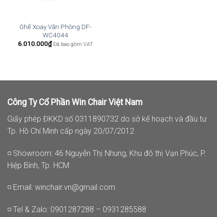
Ghế Xoay Văn Phòng DF-
WC4044
6.010.000
₫
Đã bao gồm VAT
Công Ty Cổ Phần Win Chair Việt Nam
Giấy phép ĐKKD số 0311890732 do sở kế hoạch và đầu tư
Tp. Hồ Chí Minh cấp ngày 20/07/2012
◽ Showroom: 46 Nguyễn Thị Nhung, Khu đô thị Vạn Phúc, P.
Hiệp Bình, Tp. HCM
◽ Email:
winchair.vn@gmail.com
◽ Tel & Zalo: 0901287288 – 0931285588