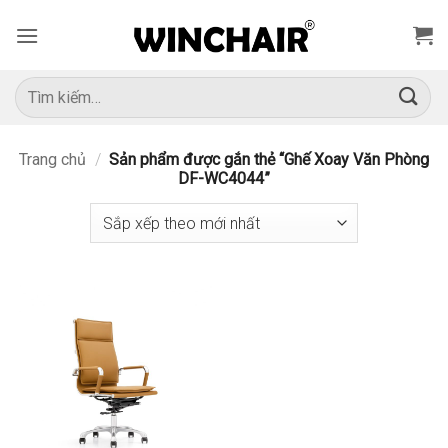
Bỏ
qua
nội
dung
Tìm
kiếm:
Trang chủ
/
Sản phẩm được gắn thẻ “Ghế Xoay Văn Phòng
DF-WC4044”