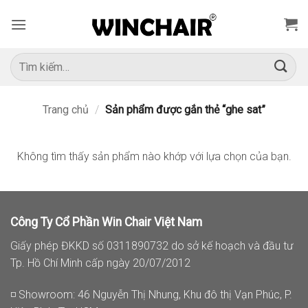
Bỏ
qua
nội
dung
Tìm
kiếm:
Trang chủ
/
Sản phẩm được gắn thẻ “ghe sat”
Không tìm thấy sản phẩm nào khớp với lựa chọn của bạn.
Công Ty Cổ Phần Win Chair Việt Nam
Giấy phép ĐKKD số 0311890732 do sở kế hoạch và đầu tư
Tp. Hồ Chí Minh cấp ngày 20/07/2012
◽ Showroom: 46 Nguyễn Thị Nhung, Khu đô thị Vạn Phúc, P.