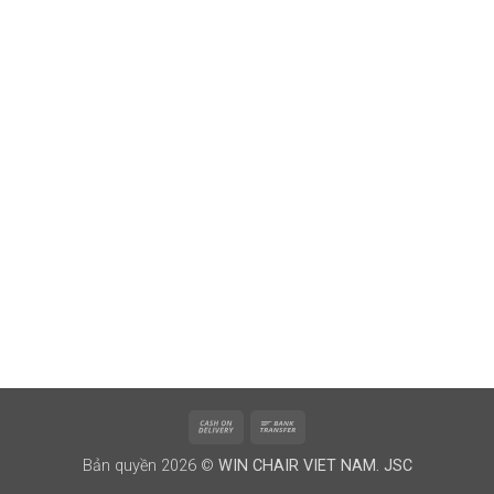
Cash
Bank
On
Transfer
Bản quyền 2026 ©
WIN CHAIR VIET NAM. JSC
Delivery