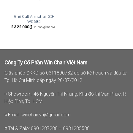
Ghế Cult Armchair SG-
WC685
2.322.000
₫
Đã bao gồm VAT
Công Ty Cổ Phần Win Chair Việt Nam
Giấy phép ĐKKD số 0311890732 do sở kế hoạch và đầu tư
Tp. Hồ Chí Minh cấp ngày 20/07/2012
◽ Showroom: 46 Nguyễn Thị Nhung, Khu đô thị Vạn Phúc, P.
Hiệp Bình, Tp. HCM
◽ Email:
winchair.vn@gmail.com
◽ Tel & Zalo: 0901287288 – 0931285588