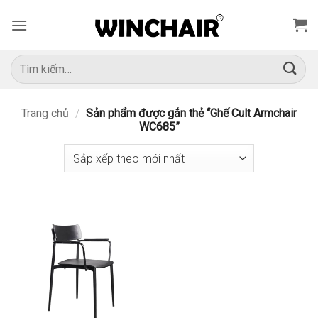
Bỏ
qua
nội
dung
Tìm
kiếm:
Trang chủ
/
Sản phẩm được gắn thẻ “Ghế Cult Armchair
WC685”