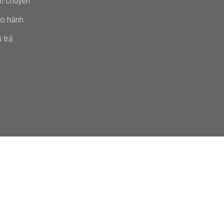
ận chuyển
ảo hành
 trả