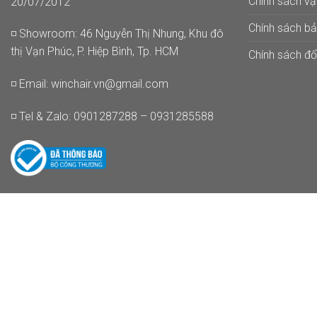
Chính sách v
20/07/2012
Chính sách b
◽ Showroom: 46 Nguyễn Thị Nhung, Khu đô
thị Vạn Phúc, P. Hiệp Bình, Tp. HCM
Chính sách đổi
◽ Email:
winchair.vn@gmail.com
◽ Tel & Zalo: 0901287288 – 0931285588