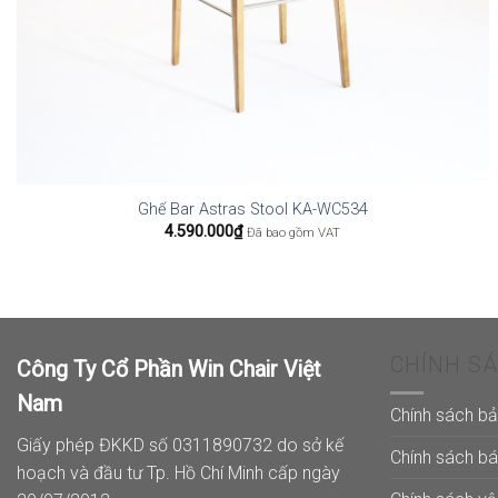
Ghế Bar Astras Stool KA-WC534
4.590.000
₫
Đã bao gồm VAT
CHÍNH S
Công Ty Cổ Phần Win Chair Việt
Nam
Chính sách b
Giấy phép ĐKKD số 0311890732 do sở kế
Chính sách b
hoạch và đầu tư Tp. Hồ Chí Minh cấp ngày