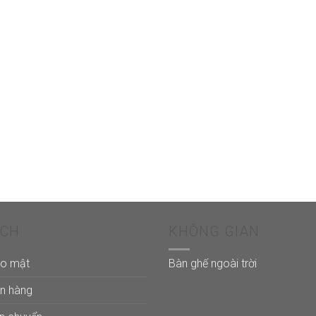
ÁCH
KHÔNG GIAN
ảo mật
Bàn ghế ngoài trời
án hàng