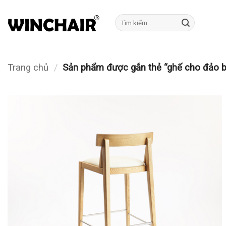
Bỏ
qua
Tìm
kiếm:
nội
dung
Trang chủ
/
Sản phẩm được gắn thẻ “ghế cho đảo b