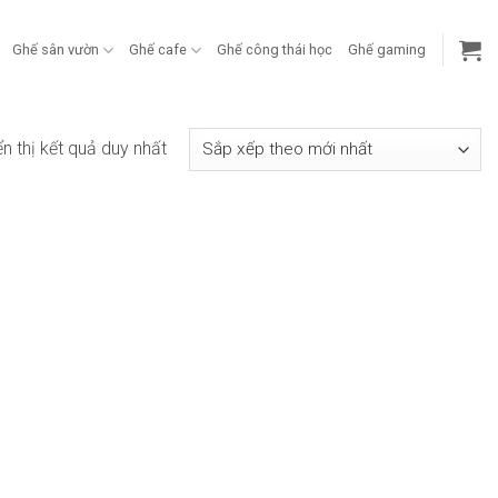
Ghế sân vườn
Ghế cafe
Ghế công thái học
Ghế gaming
ển thị kết quả duy nhất