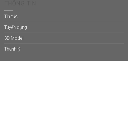
THÔNG TIN
Tin tức
Tuyển dụng
3D Model
Thanh lý