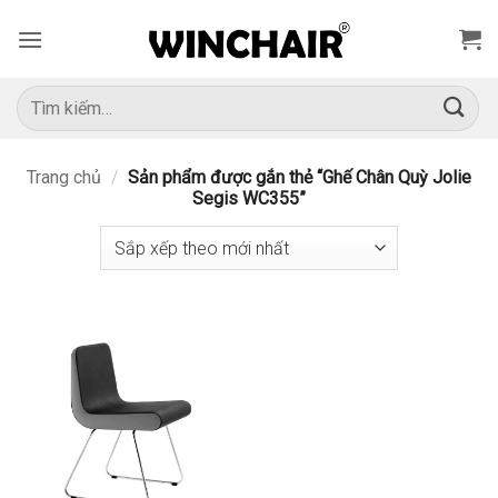
Bỏ
qua
nội
dung
Tìm
kiếm:
Trang chủ
/
Sản phẩm được gắn thẻ “Ghế Chân Quỳ Jolie
Segis WC355”