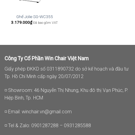
Ghế Jolie SG-WC355
3.179.000
₫
Đã bao gồm VAT
Công Ty Cổ Phần Win Chair Việt Nam
Giấy phép ĐKKD số 0311890732 do sở kế hoạch và đầu tư
Tp. Hồ Chí Minh cấp ngày 20/07/2012
◽ Showroom: 46 Nguyễn Thị Nhung, Khu đô thị Vạn Phúc, P.
Hiệp Bình, Tp. HCM
◽ Email:
winchair.vn@gmail.com
◽ Tel & Zalo: 0901287288 – 0931285588