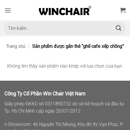
Bỏ
qua
nội
dung
Tìm
kiếm:
Trang chủ
/
Sản phẩm được gắn thẻ “ghế cafe xếp chồng”
Không tìm thấy sản phẩm nào khớp với lựa chọn của bạn.
Công Ty Cổ Phần Win Chair Việt Nam
Giấy phép ĐKKD số 0311890732 do sở kế hoạch và đầu tư
Tp. Hồ Chí Minh cấp ngày 20/07/2012
◽ Showroom: 46 Nguyễn Thị Nhung, Khu đô thị Vạn Phúc, P.