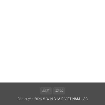
Cash
Bank
On
Transfer
Bản quyền 2026 ©
WIN CHAIR VIET NAM. JSC
Delivery