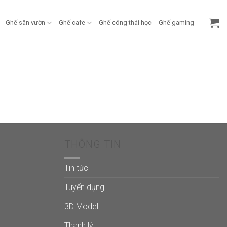
Ghế sân vườn
Ghế cafe
Ghế công thái học
Ghế gaming
THÔNG TIN
Tin tức
Tuyển dụng
3D Model
Thanh lý