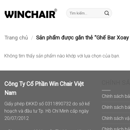
Bỏ
qua
Tìm
kiếm:
nội
dung
Trang chủ
/
Sản phẩm được gắn thẻ “Ghế Bar Xoa
Không tìm thấy sản phẩm nào khớp với lựa chọn của bạn.
CHÍNH S
Công Ty Cổ Phần Win Chair Việt
Nam
Chính sách b
Giấy phép ĐKKD số 0311890732 do sở kế
Chính sách b
hoạch và đầu tư Tp. Hồ Chí Minh cấp ngày
Chính sách v
20/07/2012
Chính sách b