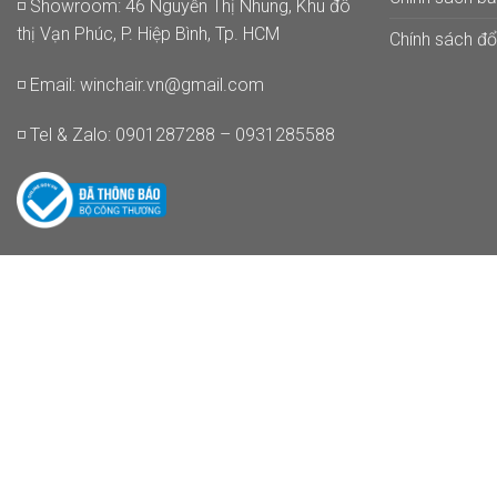
◽ Showroom: 46 Nguyễn Thị Nhung, Khu đô
thị Vạn Phúc, P. Hiệp Bình, Tp. HCM
Chính sách đổi
◽ Email:
winchair.vn@gmail.com
◽ Tel & Zalo: 0901287288 – 0931285588