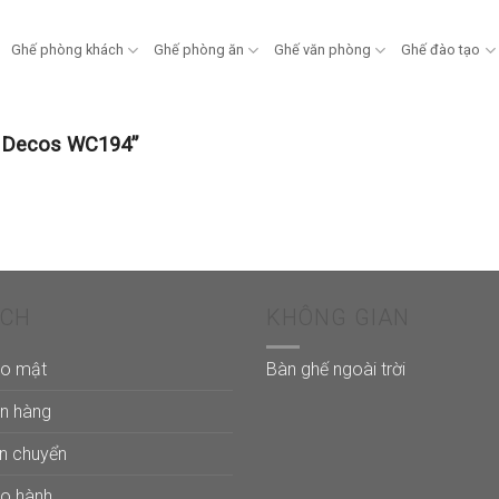
Ghế phòng khách
Ghế phòng ăn
Ghế văn phòng
Ghế đào tạo
y Decos WC194”
ÁCH
KHÔNG GIAN
ảo mật
Bàn ghế ngoài trời
án hàng
ận chuyển
ảo hành