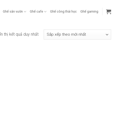
Ghế sân vườn
Ghế cafe
Ghế công thái học
Ghế gaming
ển thị kết quả duy nhất