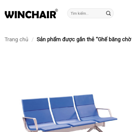
Bỏ
qua
Tìm
kiếm:
nội
dung
Trang chủ
/
Sản phẩm được gắn thẻ “Ghế băng chờ 