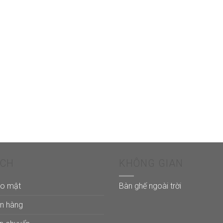
ÁCH
KHÔNG GIAN
ảo mật
Bàn ghế ngoài trời
án hàng