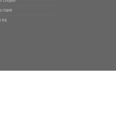
ận chuyển
ảo hành
 trả