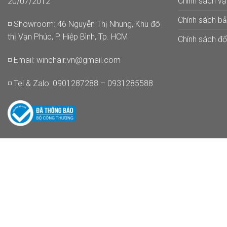
Chính sách v
20/07/2012
Chính sách b
◽ Showroom: 46 Nguyễn Thị Nhung, Khu đô
thị Vạn Phúc, P. Hiệp Bình, Tp. HCM
Chính sách đổi
◽ Email:
winchair.vn@gmail.com
◽ Tel & Zalo: 0901287288 – 0931285588