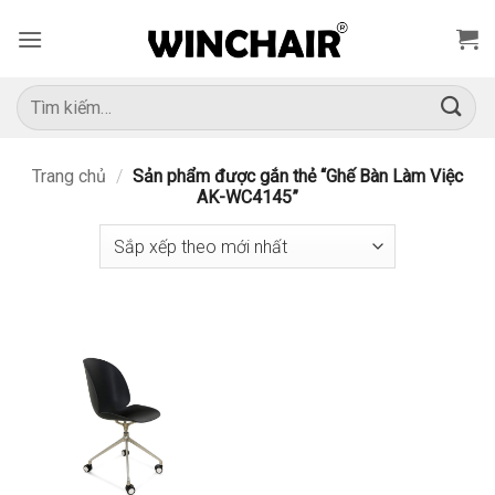
Bỏ
qua
nội
dung
Tìm
kiếm:
Trang chủ
/
Sản phẩm được gắn thẻ “Ghế Bàn Làm Việc
AK-WC4145”