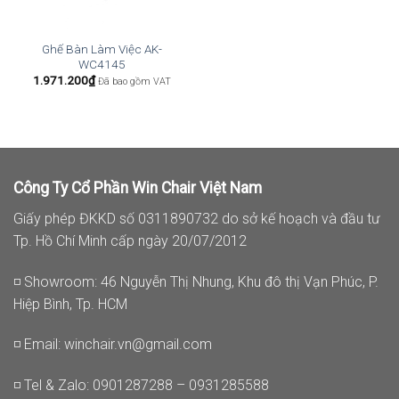
Ghế Bàn Làm Việc AK-
WC4145
1.971.200
₫
Đã bao gồm VAT
Công Ty Cổ Phần Win Chair Việt Nam
Giấy phép ĐKKD số 0311890732 do sở kế hoạch và đầu tư
Tp. Hồ Chí Minh cấp ngày 20/07/2012
◽ Showroom: 46 Nguyễn Thị Nhung, Khu đô thị Vạn Phúc, P.
Hiệp Bình, Tp. HCM
◽ Email:
winchair.vn@gmail.com
◽ Tel & Zalo: 0901287288 – 0931285588