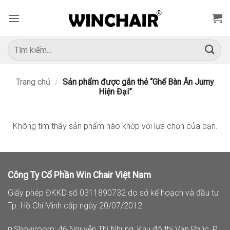
Bỏ
qua
nội
dung
Tìm
kiếm:
Trang chủ
/
Sản phẩm được gắn thẻ “Ghế Bàn Ăn Jumy
Hiện Đại”
Không tìm thấy sản phẩm nào khớp với lựa chọn của bạn.
Công Ty Cổ Phần Win Chair Việt Nam
Giấy phép ĐKKD số 0311890732 do sở kế hoạch và đầu tư
Tp. Hồ Chí Minh cấp ngày 20/07/2012
◽ Showroom: 46 Nguyễn Thị Nhung, Khu đô thị Vạn Phúc, P.