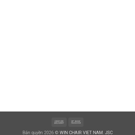
Cash
Bank
On
Transfer
Bản quyền 2026 ©
WIN CHAIR VIET NAM. JSC