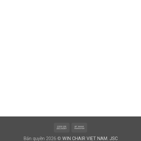
Cash
Bank
On
Transfer
Bản quyền 2026 ©
WIN CHAIR VIET NAM. JSC