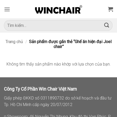
Bỏ
qua
nội
dung
Tìm
kiếm:
Trang chủ
/
Sản phẩm được gắn thẻ “Ghế ăn hiện đại Joel
chair”
Không tìm thấy sản phẩm nào khớp với lựa chọn của bạn.
Công Ty Cổ Phần Win Chair Việt Nam
Giấy phép ĐKKD số 0311890732 do sở kế hoạch và đầu tư
Tp. Hồ Chí Minh cấp ngày 20/07/2012
◽ Showroom: 46 Nguyễn Thị Nhung, Khu đô thị Vạn Phúc, P.