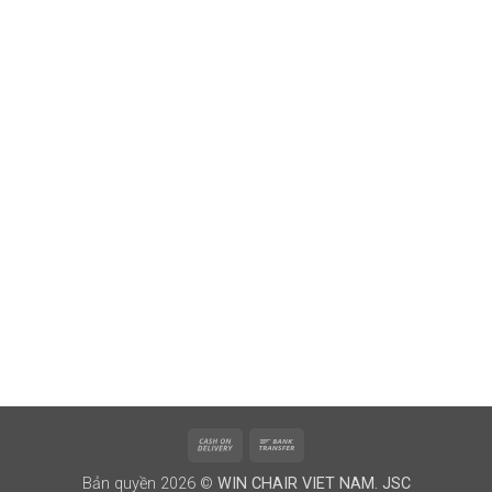
Cash
Bank
On
Transfer
Bản quyền 2026 ©
WIN CHAIR VIET NAM. JSC