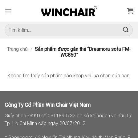
Bỏ
qua
nội
dung
Tìm
kiếm:
Trang chủ
/
Sản phẩm được gắn thẻ “Dreamora sofa FM-
WC850”
Không tìm thấy sản phẩm nào khớp với lựa chọn của bạn.
Công Ty Cổ Phần Win Chair Việt Nam
Giấy phép ĐKKD số 0311890732 do sở kế hoạch và đầu tư
Tp. Hồ Chí Minh cấp ngày 20/07/2012
◽ Showroom: 46 Nguyễn Thị Nhung, Khu đô thị Vạn Phúc, P.