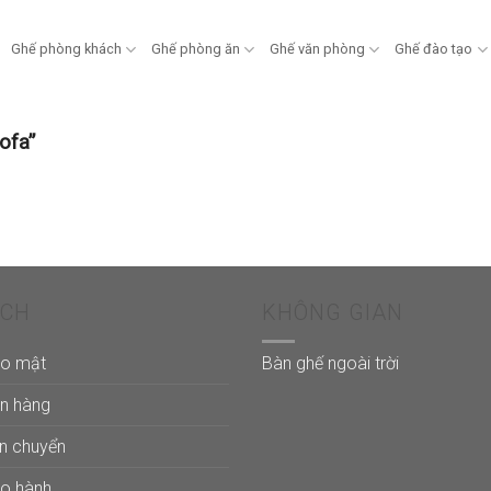
Ghế phòng khách
Ghế phòng ăn
Ghế văn phòng
Ghế đào tạo
ofa”
ÁCH
KHÔNG GIAN
ảo mật
Bàn ghế ngoài trời
án hàng
ận chuyển
ảo hành