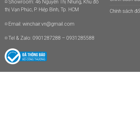
◽ Showroom: 46 Nguyễn Thị Nhung, Khu đô
thị Vạn Phúc, P. Hiệp Bình, Tp. HCM
Chính sách đổi
◽ Email:
winchair.vn@gmail.com
◽ Tel & Zalo: 0901287288 – 0931285588