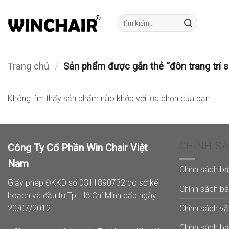
Bỏ
qua
Tìm
kiếm:
nội
dung
Trang chủ
/
Sản phẩm được gắn thẻ “đôn trang trí s
Không tìm thấy sản phẩm nào khớp với lựa chọn của bạn.
CHÍNH S
Công Ty Cổ Phần Win Chair Việt
Nam
Chính sách b
Giấy phép ĐKKD số 0311890732 do sở kế
Chính sách b
hoạch và đầu tư Tp. Hồ Chí Minh cấp ngày
Chính sách v
20/07/2012
Chính sách b