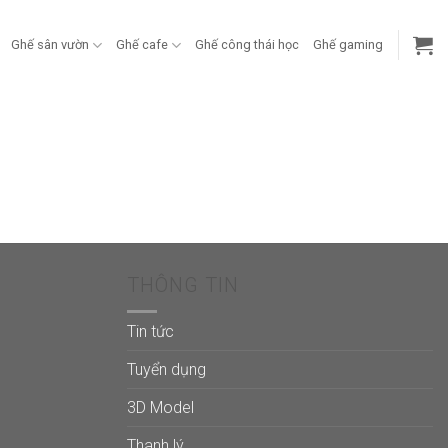
Ghế sân vườn
Ghế cafe
Ghế công thái học
Ghế gaming
THÔNG TIN
Tin tức
Tuyển dụng
3D Model
Thanh lý