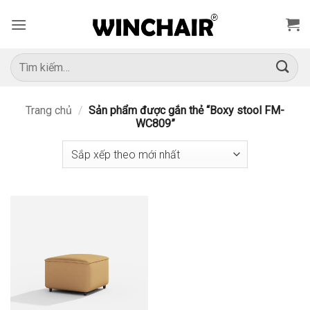
Bỏ
qua
nội
dung
Tìm
kiếm:
Trang chủ
/
Sản phẩm được gắn thẻ “Boxy stool FM-
WC809”