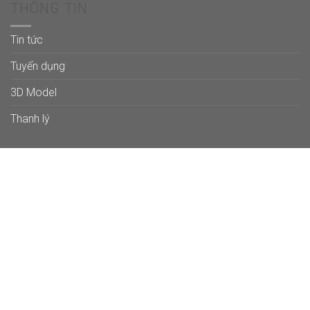
THÔNG TIN
Tin tức
Tuyển dụng
3D Model
Thanh lý