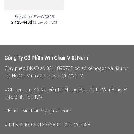
Boxy stool FM-WC809
2.125.440
₫
Đã bao gồm VAT
Công Ty Cổ Phần Win Chair Việt Nam
Giấy phép ĐKKD số 0311890732 do sở kế hoạch và đầu tư
Tp. Hồ Chí Minh cấp ngày 20/07/2012
◽ Showroom: 46 Nguyễn Thị Nhung, Khu đô thị Vạn Phúc, P.
Hiệp Bình, Tp. HCM
◽ Email:
winchair.vn@gmail.com
◽ Tel & Zalo: 0901287288 – 0931285588