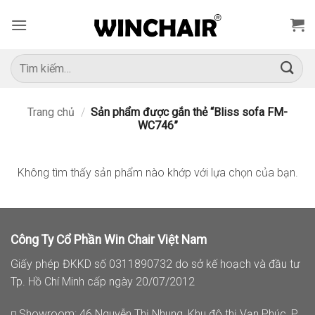
Bỏ
qua
nội
dung
Tìm
kiếm:
Trang chủ
/
Sản phẩm được gắn thẻ “Bliss sofa FM-
WC746”
Không tìm thấy sản phẩm nào khớp với lựa chọn của bạn.
Công Ty Cổ Phần Win Chair Việt Nam
Giấy phép ĐKKD số 0311890732 do sở kế hoạch và đầu tư
Tp. Hồ Chí Minh cấp ngày 20/07/2012
◽ Showroom: 46 Nguyễn Thị Nhung, Khu đô thị Vạn Phúc, P.