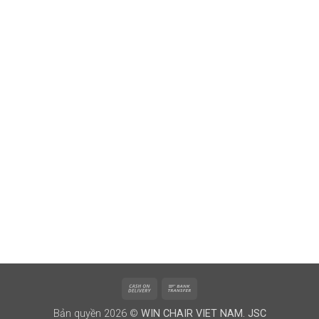
Cash
Bank
On
Transfer
Bản quyền 2026 ©
WIN CHAIR VIET NAM. JSC