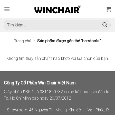
Bỏ
qua
nội
dung
Tìm
kiếm:
Trang chủ
/
Sản phẩm được gắn thẻ “barstools”
Không tìm thấy sản phẩm nào khớp với lựa chọn của bạn.
Công Ty Cổ Phần Win Chair Việt Nam
Giấy phép ĐKKD số 0311890732 do sở kế hoạch và đầu tư
Tp. Hồ Chí Minh cấp ngày 20/07/2012
◽ Showroom: 46 Nguyễn Thị Nhung, Khu đô thị Vạn Phúc, P.