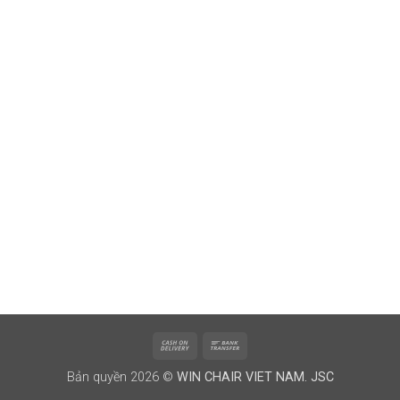
Cash
Bank
On
Transfer
Bản quyền 2026 ©
WIN CHAIR VIET NAM. JSC
Delivery