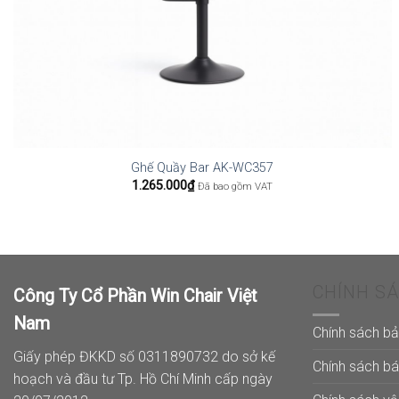
Ghế Quầy Bar AK-WC357
1.265.000
₫
Đã bao gồm VAT
CHÍNH S
Công Ty Cổ Phần Win Chair Việt
Nam
Chính sách b
Giấy phép ĐKKD số 0311890732 do sở kế
Chính sách b
hoạch và đầu tư Tp. Hồ Chí Minh cấp ngày