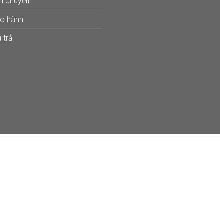
ận chuyển
ảo hành
 trả