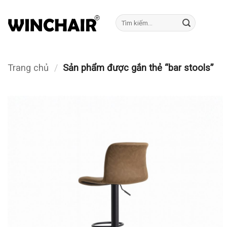
Bỏ
qua
Tìm
kiếm:
nội
dung
Trang chủ
/
Sản phẩm được gắn thẻ “bar stools”