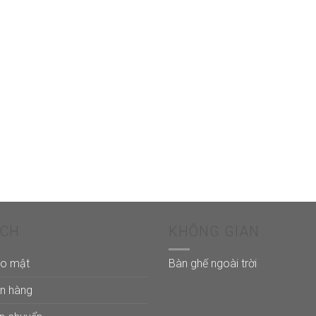
ÁCH
KHÔNG GIAN
ảo mật
Bàn ghế ngoài trời
án hàng