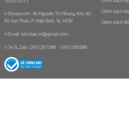
Chính sách v
20/07/2012
Chính sách b
◽ Showroom: 46 Nguyễn Thị Nhung, Khu đô
thị Vạn Phúc, P. Hiệp Bình, Tp. HCM
Chính sách đổi
◽ Email:
winchair.vn@gmail.com
◽ Tel & Zalo: 0901287288 – 0931285588