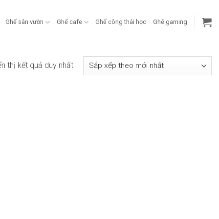
Ghế sân vườn
Ghế cafe
Ghế công thái học
Ghế gaming
ển thị kết quả duy nhất