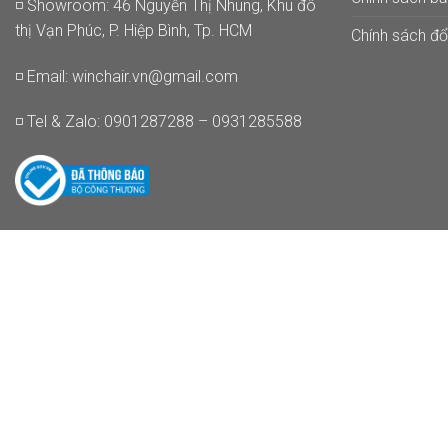
◽ Showroom: 46 Nguyễn Thị Nhung, Khu đô
thị Vạn Phúc, P. Hiệp Bình, Tp. HCM
Chính sách đổi
◽ Email:
winchair.vn@gmail.com
◽ Tel & Zalo: 0901287288 – 0931285588