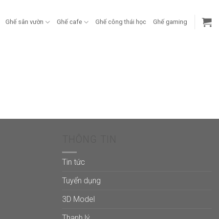
Ghế sân vườn
Ghế cafe
Ghế công thái học
Ghế gaming
THÔNG TIN
Tin tức
Tuyển dụng
3D Model
Thanh lý