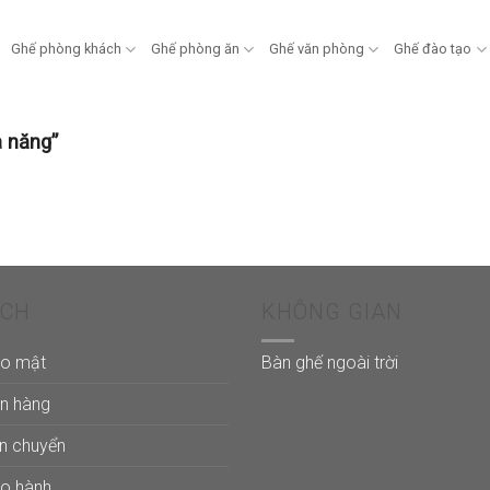
Ghế phòng khách
Ghế phòng ăn
Ghế văn phòng
Ghế đào tạo
 năng”
ÁCH
KHÔNG GIAN
ảo mật
Bàn ghế ngoài trời
án hàng
ận chuyển
ảo hành