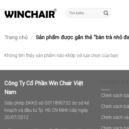
Bỏ
qua
Tìm
kiếm:
nội
dung
Trang chủ
/
Sản phẩm được gắn thẻ “bàn trà nhỏ đa
Không tìm thấy sản phẩm nào khớp với lựa chọn của bạn.
CHÍNH S
Công Ty Cổ Phần Win Chair Việt
Nam
Chính sách b
Giấy phép ĐKKD số 0311890732 do sở kế
Chính sách b
hoạch và đầu tư Tp. Hồ Chí Minh cấp ngày
Chính sách v
20/07/2012
Chính sách b