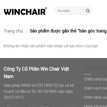
Bỏ
qua
Tìm
kiếm:
nội
dung
Trang chủ
/
Sản phẩm được gắn thẻ “bàn góc trang t
Không tìm thấy sản phẩm nào khớp với lựa chọn của bạn.
CHÍNH S
Công Ty Cổ Phần Win Chair Việt
Nam
Chính sách b
Giấy phép ĐKKD số 0311890732 do sở kế
Chính sách b
hoạch và đầu tư Tp. Hồ Chí Minh cấp ngày
Chính sách v
20/07/2012
Chính sách b