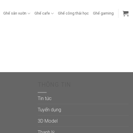
Ghế sân vườn
Ghế cafe
Ghế công thái học
Ghế gaming
THÔNG TIN
Tin tức
Tuyển dụng
3D Model
Thanh lý