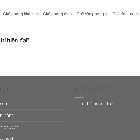
Ghế phòng khách
Ghế phòng ăn
Ghế văn phòng
Ghế đào tạo
rí hiện đại”
ÁCH
KHÔNG GIAN
ảo mật
Bàn ghế ngoài trời
án hàng
ận chuyển
ảo hành