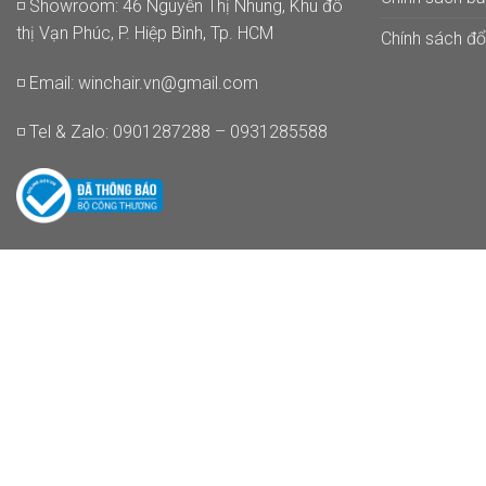
◽ Showroom: 46 Nguyễn Thị Nhung, Khu đô
thị Vạn Phúc, P. Hiệp Bình, Tp. HCM
Chính sách đổi
◽ Email:
winchair.vn@gmail.com
◽ Tel & Zalo: 0901287288 – 0931285588