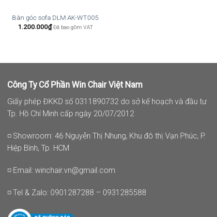
Bàn góc sofa DLM AK-WT005
1.200.000
₫
Đã bao gồm VAT
Công Ty Cổ Phần Win Chair Việt Nam
Giấy phép ĐKKD số 0311890732 do sở kế hoạch và đầu tư
Tp. Hồ Chí Minh cấp ngày 20/07/2012
◽ Showroom: 46 Nguyễn Thị Nhung, Khu đô thị Vạn Phúc, P.
Hiệp Bình, Tp. HCM
◽ Email:
winchair.vn@gmail.com
◽ Tel & Zalo: 0901287288 – 0931285588