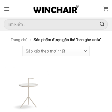
Bỏ
qua
nội
dung
Tìm
kiếm:
Trang chủ
/
Sản phẩm được gắn thẻ “ban ghe sofa”