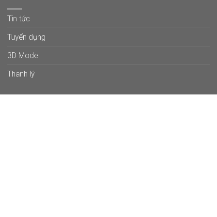
Tin tức
Tuyển dụng
3D Model
Thanh lý