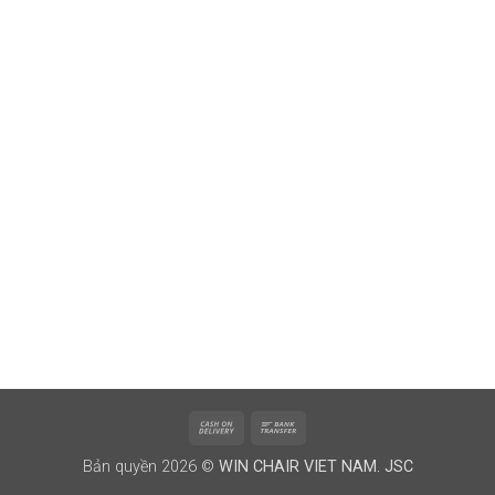
Cash
Bank
On
Transfer
Bản quyền 2026 ©
WIN CHAIR VIET NAM. JSC
Delivery