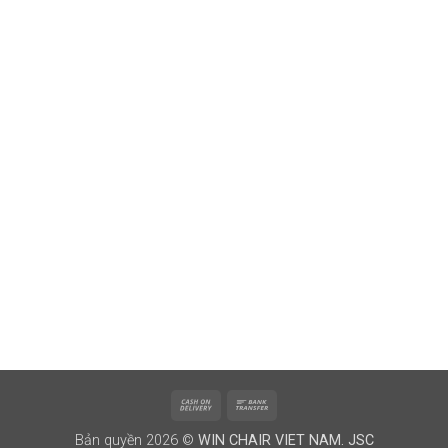
Cash
Bank
On
Transfer
Bản quyền 2026 ©
WIN CHAIR VIET NAM. JSC