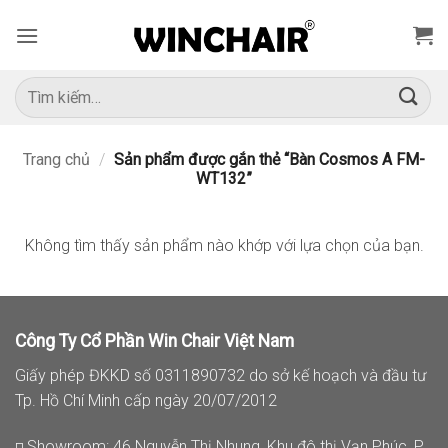
Bỏ
qua
nội
dung
Tìm
kiếm:
Trang chủ
/
Sản phẩm được gắn thẻ “Bàn Cosmos A FM-
WT132”
Không tìm thấy sản phẩm nào khớp với lựa chọn của bạn.
Công Ty Cổ Phần Win Chair Việt Nam
Giấy phép ĐKKD số 0311890732 do sở kế hoạch và đầu tư
Tp. Hồ Chí Minh cấp ngày 20/07/2012
◽ Showroom: 46 Nguyễn Thị Nhung, Khu đô thị Vạn Phúc, P.