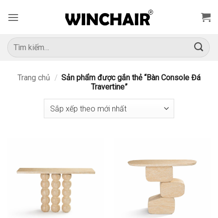
Bỏ
qua
nội
dung
Tìm
kiếm:
Trang chủ
/
Sản phẩm được gắn thẻ “Bàn Console Đá
Travertine”