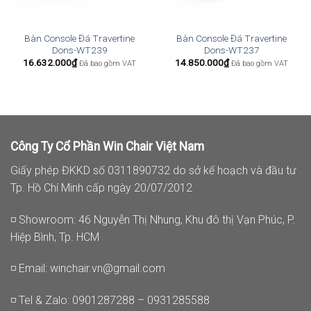
Bàn Console Đá Travertine
Bàn Console Đá Travertine
Dons-WT239
Dons-WT237
16.632.000
₫
14.850.000
₫
Đã bao gồm VAT
Đã bao gồm VAT
Công Ty Cổ Phần Win Chair Việt Nam
Giấy phép ĐKKD số 0311890732 do sở kế hoạch và đầu tư
Tp. Hồ Chí Minh cấp ngày 20/07/2012
◽ Showroom: 46 Nguyễn Thị Nhung, Khu đô thị Vạn Phúc, P.
Hiệp Bình, Tp. HCM
◽ Email:
winchair.vn@gmail.com
◽ Tel & Zalo: 0901287288 – 0931285588