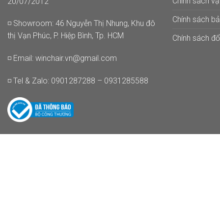
Chính sách v
20/07/2012
Chính sách b
◽ Showroom: 46 Nguyễn Thị Nhung, Khu đô
thị Vạn Phúc, P. Hiệp Bình, Tp. HCM
Chính sách đổi
◽ Email:
winchair.vn@gmail.com
◽ Tel & Zalo: 0901287288 – 0931285588