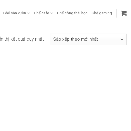
Ghế sân vườn
Ghế cafe
Ghế công thái học
Ghế gaming
ển thị kết quả duy nhất