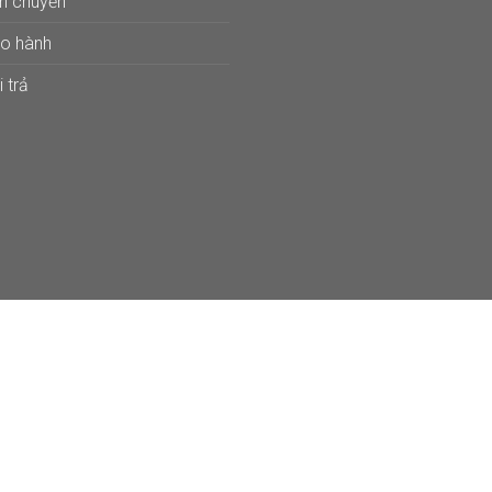
ận chuyển
ảo hành
 trả