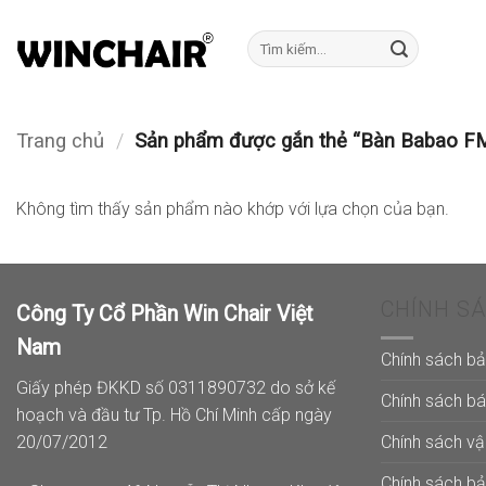
Bỏ
qua
Tìm
kiếm:
nội
dung
Trang chủ
/
Sản phẩm được gắn thẻ “Bàn Babao F
Không tìm thấy sản phẩm nào khớp với lựa chọn của bạn.
CHÍNH S
Công Ty Cổ Phần Win Chair Việt
Nam
Chính sách b
Giấy phép ĐKKD số 0311890732 do sở kế
Chính sách b
hoạch và đầu tư Tp. Hồ Chí Minh cấp ngày
Chính sách v
20/07/2012
Chính sách b