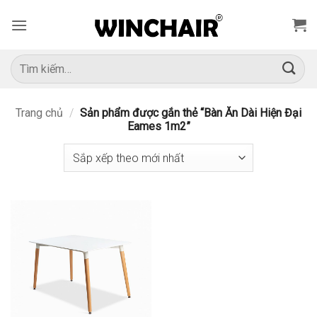
Bỏ
qua
nội
dung
Tìm
kiếm:
Trang chủ
/
Sản phẩm được gắn thẻ “Bàn Ăn Dài Hiện Đại
Eames 1m2”