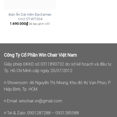
Bàn Ăn Dài Hiện Đại Eames
1m2 ST-WT004
1.690.000
₫
Đã bao gồm VAT
Công Ty Cổ Phần Win Chair Việt Nam
Giấy phép ĐKKD số 0311890732 do sở kế hoạch và đầu tư
Tp. Hồ Chí Minh cấp ngày 20/07/2012
◽ Showroom: 46 Nguyễn Thị Nhung, Khu đô thị Vạn Phúc, P.
Hiệp Bình, Tp. HCM
◽ Email:
winchair.vn@gmail.com
◽ Tel & Zalo: 0901287288 – 0931285588