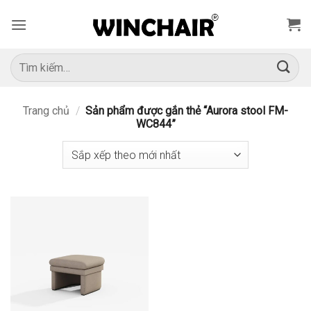
Bỏ
qua
nội
dung
Tìm
kiếm:
Trang chủ
/
Sản phẩm được gắn thẻ “Aurora stool FM-
WC844”