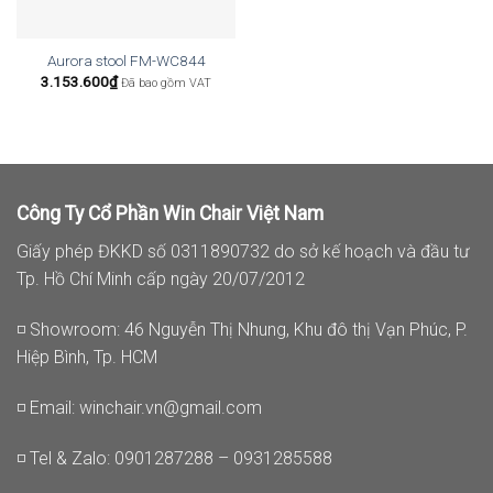
Aurora stool FM-WC844
3.153.600
₫
Đã bao gồm VAT
Công Ty Cổ Phần Win Chair Việt Nam
Giấy phép ĐKKD số 0311890732 do sở kế hoạch và đầu tư
Tp. Hồ Chí Minh cấp ngày 20/07/2012
◽ Showroom: 46 Nguyễn Thị Nhung, Khu đô thị Vạn Phúc, P.
Hiệp Bình, Tp. HCM
◽ Email:
winchair.vn@gmail.com
◽ Tel & Zalo: 0901287288 – 0931285588