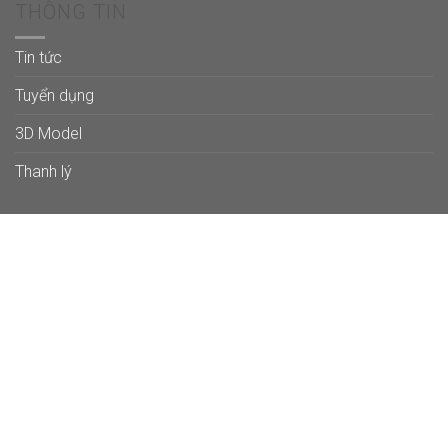
THÔNG TIN
Tin tức
Tuyển dụng
3D Model
Thanh lý