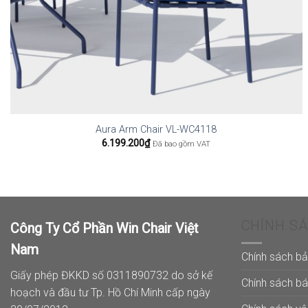
Aura Arm Chair VL-WC4118
6.199.200
₫
Đã bao gồm VAT
CHÍNH S
Công Ty Cổ Phần Win Chair Việt
Nam
Chính sách b
Giấy phép ĐKKD số 0311890732 do sở kế
Chính sách b
hoạch và đầu tư Tp. Hồ Chí Minh cấp ngày