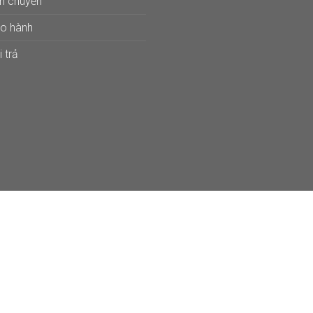
ận chuyển
ảo hành
 trả