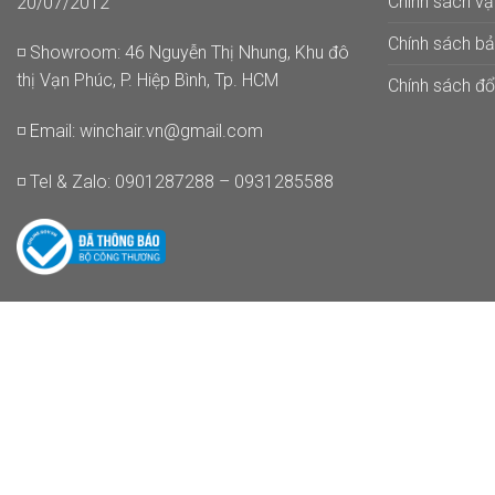
Chính sách v
20/07/2012
Chính sách b
◽ Showroom: 46 Nguyễn Thị Nhung, Khu đô
thị Vạn Phúc, P. Hiệp Bình, Tp. HCM
Chính sách đổi
◽ Email:
winchair.vn@gmail.com
◽ Tel & Zalo: 0901287288 – 0931285588