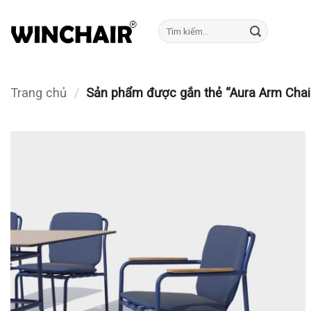
Bỏ
qua
Tìm
kiếm:
nội
dung
Trang chủ
/
Sản phẩm được gắn thẻ “Aura Arm Cha