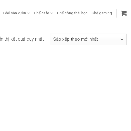
Ghế sân vườn
Ghế cafe
Ghế công thái học
Ghế gaming
ển thị kết quả duy nhất