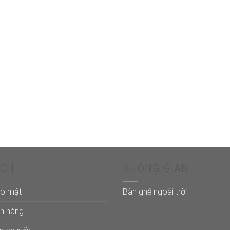
ÁCH
KHÔNG GIAN
ảo mật
Bàn ghế ngoài trời
án hàng