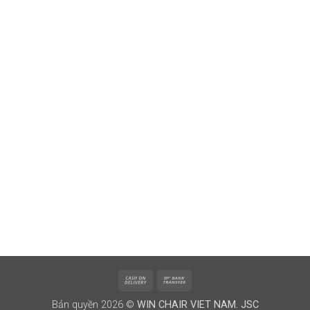
Cash
Bank
On
Transfer
Bản quyền 2026 ©
WIN CHAIR VIET NAM. JSC