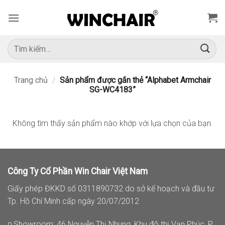
Bỏ
qua
nội
dung
Tìm
kiếm:
Trang chủ
/
Sản phẩm được gắn thẻ “Alphabet Armchair
SG-WC4183”
Không tìm thấy sản phẩm nào khớp với lựa chọn của bạn.
Công Ty Cổ Phần Win Chair Việt Nam
Giấy phép ĐKKD số 0311890732 do sở kế hoạch và đầu tư
Tp. Hồ Chí Minh cấp ngày 20/07/2012
◽ Showroom: 46 Nguyễn Thị Nhung, Khu đô thị Vạn Phúc, P.