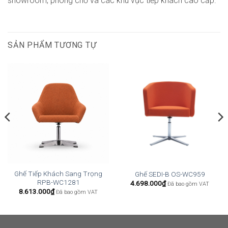
showroom, phòng chờ và các khu vực tiếp khách cao cấp.
SẢN PHẨM TƯƠNG TỰ
Ghế Tiếp Khách Sang Trọng
Ghế SEDI-B OS-WC959
RPB-WC1281
4.698.000
₫
Đã bao gồm VAT
8.613.000
₫
Đã bao gồm VAT