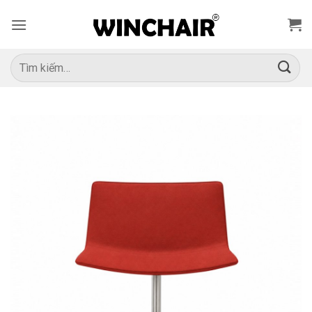
Bỏ
qua
nội
dung
Tìm
kiếm: