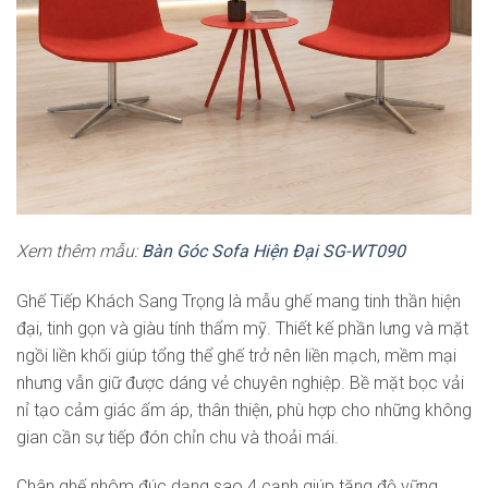
Xem thêm mẫu:
Bàn Góc Sofa Hiện Đại SG-WT090
Ghế Tiếp Khách Sang Trọng là mẫu ghế mang tinh thần hiện
đại, tinh gọn và giàu tính thẩm mỹ. Thiết kế phần lưng và mặt
ngồi liền khối giúp tổng thể ghế trở nên liền mạch, mềm mại
nhưng vẫn giữ được dáng vẻ chuyên nghiệp. Bề mặt bọc vải
nỉ tạo cảm giác ấm áp, thân thiện, phù hợp cho những không
gian cần sự tiếp đón chỉn chu và thoải mái.
Chân ghế nhôm đúc dạng sao 4 cạnh giúp tăng độ vững