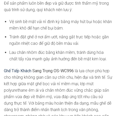
Để sản phẩm luôn bền đẹp và giữ được tính thẩm mỹ trong
quá trình sử dụng, quý khách nên lưu ý:
Vệ sinh bề mặt vải nỉ định kỳ bằng máy hút bụi hoặc khăn
mềm khô để hạn chế bụi bám.
Tránh đặt ghế ở nơi ẩm ướt, nắng gắt trực tiếp hoặc gần
nguồn nhiệt cao để giữ độ bền màu vải.
Lau chân nhôm đúc bằng khăn mềm, tránh dùng hóa
chất tẩy rửa mạnh gây ảnh hưởng đến bề mặt kim loại.
Ghế Tiếp Khách
Sang Trọng OS-WC996
là lựa chọn phù hợp
cho những không gian cần sự chỉn chu, hiện đại và tinh tế. Sự
kết hợp giữa mặt ghế bọc vải nỉ mềm mại, lớp mút
polyurethane êm ái và chân nhôm đúc vững chắc giúp sản
phẩm vừa đẹp về thẩm mỹ, vừa đáp ứng tốt nhu cầu sử
dụng thực tế. Với bảng màu hoàn thiện đa dạng, mẫu ghế dễ
dàng trở thành điểm nhấn thanh lịch trong văn phòng,