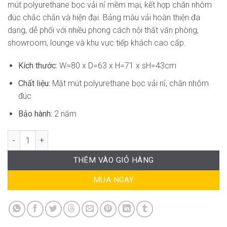
mút polyurethane bọc vải nỉ mềm mại, kết hợp chân nhôm
đúc chắc chắn và hiện đại. Bảng màu vải hoàn thiện đa
dạng, dễ phối với nhiều phong cách nội thất văn phòng,
showroom, lounge và khu vực tiếp khách cao cấp.
Kích thước:
W=80 x D=63 x H=71 x sH=43cm
Chất liệu:
Mặt mút polyurethane bọc vải nỉ, chân nhôm
đúc
Bảo hành:
2 năm
Ghế Tiếp Khách Sang Trọng OS-WC996 số lượng
THÊM VÀO GIỎ HÀNG
MUA NGAY