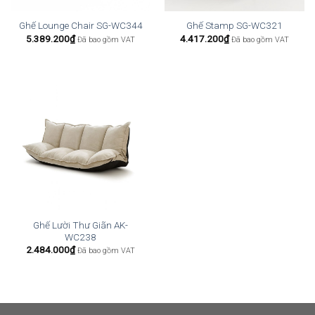
Ghế Lounge Chair SG-WC344
Ghế Stamp SG-WC321
5.389.200
₫
4.417.200
₫
Đã bao gồm VAT
Đã bao gồm VAT
Ghế Lười Thư Giãn AK-
WC238
2.484.000
₫
Đã bao gồm VAT