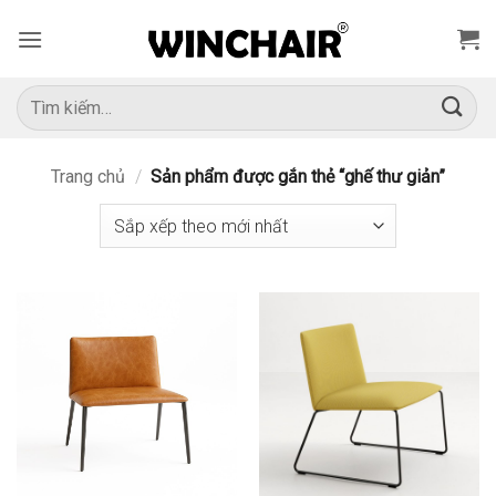
Bỏ
qua
nội
dung
Tìm
kiếm:
Trang chủ
/
Sản phẩm được gắn thẻ “ghế thư giản”