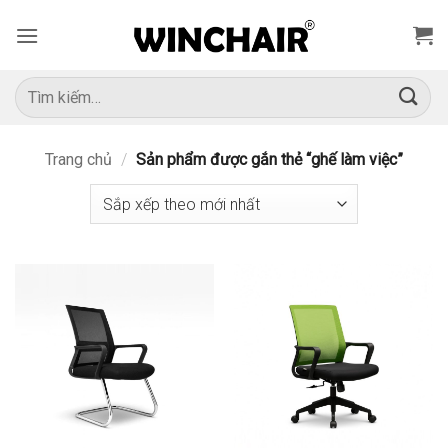
Bỏ
qua
nội
dung
Tìm
kiếm:
Trang chủ
/
Sản phẩm được gắn thẻ “ghế làm việc”