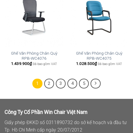
Ghế Văn Phòng Chân Quỳ
Ghế Văn Phòng Chân Quỳ
RPB-WC4076
RPB-WC4075
1.439.900
₫
1.028.500
₫
Đã bao gồm VAT
Đã bao gồm VAT
1
2
3
4
5
Công Ty Cổ Phần Win Chair Việt Nam
Giấy phép ĐKKD số 0311890732 do sở kế hoạch và đầu tư
Tp. Hồ Chí Minh cấp ngày 20/07/2012