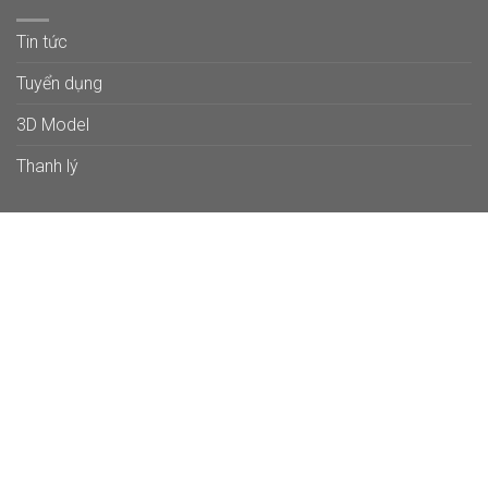
Tin tức
Tuyển dụng
3D Model
Thanh lý