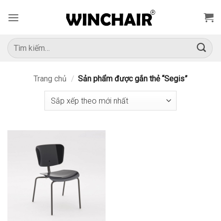
Bỏ
qua
nội
dung
Tìm
kiếm:
Trang chủ
/
Sản phẩm được gắn thẻ “Segis”