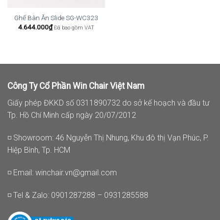
Ghế Bàn Ăn Slide SG-WC323
4.644.000
₫
Đã bao gồm VAT
Công Ty Cổ Phần Win Chair Việt Nam
Giấy phép ĐKKD số 0311890732 do sở kế hoạch và đầu tư
Tp. Hồ Chí Minh cấp ngày 20/07/2012
◽ Showroom: 46 Nguyễn Thị Nhung, Khu đô thị Vạn Phúc, P.
Hiệp Bình, Tp. HCM
◽ Email:
winchair.vn@gmail.com
◽ Tel & Zalo: 0901287288 – 0931285588