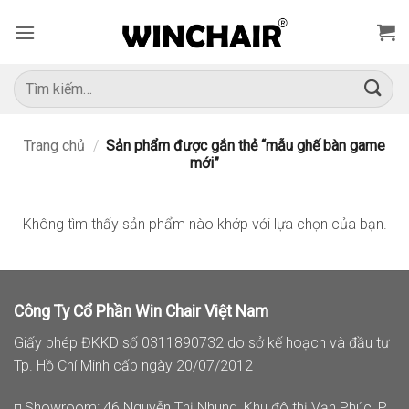
Bỏ
qua
nội
dung
Tìm
kiếm:
Trang chủ
/
Sản phẩm được gắn thẻ “mẫu ghế bàn game
mới”
Không tìm thấy sản phẩm nào khớp với lựa chọn của bạn.
Công Ty Cổ Phần Win Chair Việt Nam
Giấy phép ĐKKD số 0311890732 do sở kế hoạch và đầu tư
Tp. Hồ Chí Minh cấp ngày 20/07/2012
◽ Showroom: 46 Nguyễn Thị Nhung, Khu đô thị Vạn Phúc, P.