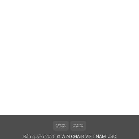
Cash
Bank
On
Transfer
Bản quyền 2026 ©
WIN CHAIR VIET NAM. JSC