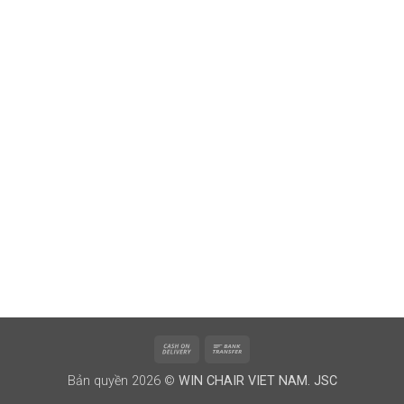
Cash
Bank
On
Transfer
Bản quyền 2026 ©
WIN CHAIR VIET NAM. JSC
Delivery