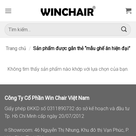
Bỏ
qua
nội
dung
Tìm
kiếm:
Trang chủ
/
Sản phẩm được gắn thẻ “mẫu ghế ăn hiện đại”
Không tìm thấy sản phẩm nào khớp với lựa chọn của bạn.
Công Ty Cổ Phần Win Chair Việt Nam
Giấy phép ĐKKD số 0311890732 do sở kế hoạch và đầu tư
Tp. Hồ Chí Minh cấp ngày 20/07/2012
◽ Showroom: 46 Nguyễn Thị Nhung, Khu đô thị Vạn Phúc, P.