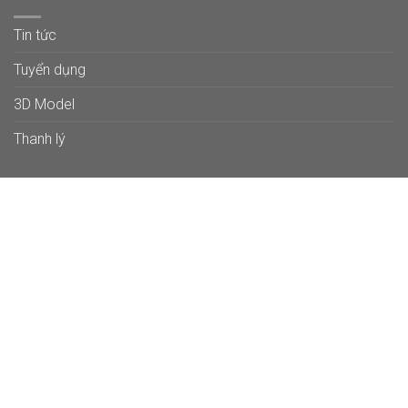
Tin tức
Tuyển dụng
3D Model
Thanh lý