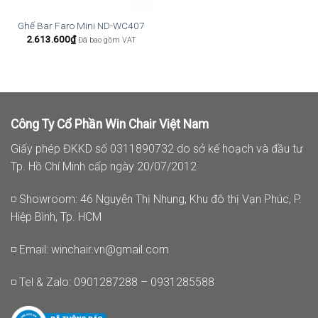
Ghế Bar Faro Mini ND-WC407
2.613.600
₫
Đã bao gồm VAT
Công Ty Cổ Phần Win Chair Việt Nam
Giấy phép ĐKKD số 0311890732 do sở kế hoạch và đầu tư
Tp. Hồ Chí Minh cấp ngày 20/07/2012
◽ Showroom: 46 Nguyễn Thị Nhung, Khu đô thị Vạn Phúc, P.
Hiệp Bình, Tp. HCM
◽ Email:
winchair.vn@gmail.com
◽ Tel & Zalo: 0901287288 – 0931285588