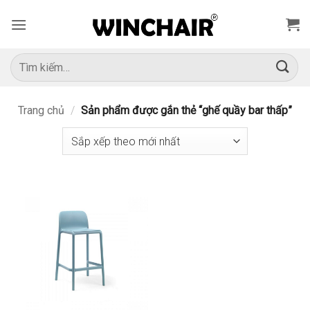
Bỏ
qua
nội
dung
Tìm
kiếm:
Trang chủ
/
Sản phẩm được gắn thẻ “ghế quầy bar thấp”