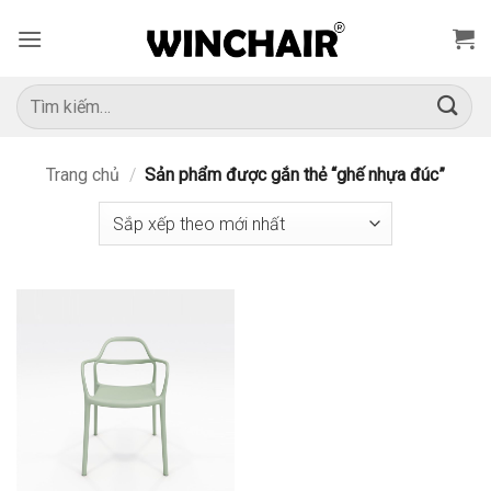
Bỏ
qua
nội
dung
Tìm
kiếm:
Trang chủ
/
Sản phẩm được gắn thẻ “ghế nhựa đúc”