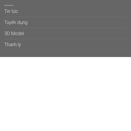
Tin tức
Tuyển dụng
3D Model
Thanh lý