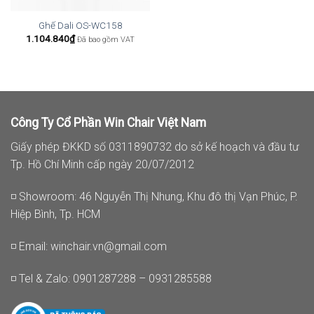
Ghế Dali OS-WC158
1.104.840
₫
Đã bao gồm VAT
Công Ty Cổ Phần Win Chair Việt Nam
Giấy phép ĐKKD số 0311890732 do sở kế hoạch và đầu tư
Tp. Hồ Chí Minh cấp ngày 20/07/2012
◽ Showroom: 46 Nguyễn Thị Nhung, Khu đô thị Vạn Phúc, P.
Hiệp Bình, Tp. HCM
◽ Email:
winchair.vn@gmail.com
◽ Tel & Zalo: 0901287288 – 0931285588