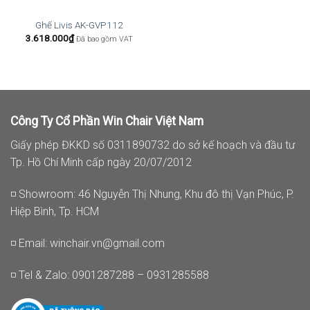
Ghế Livis AK-GVP112
3.618.000
₫
Đã bao gồm VAT
Công Ty Cổ Phần Win Chair Việt Nam
Giấy phép ĐKKD số 0311890732 do sở kế hoạch và đầu tư
Tp. Hồ Chí Minh cấp ngày 20/07/2012
◽ Showroom: 46 Nguyễn Thị Nhung, Khu đô thị Vạn Phúc, P.
Hiệp Bình, Tp. HCM
◽ Email:
winchair.vn@gmail.com
◽ Tel & Zalo: 0901287288 – 0931285588