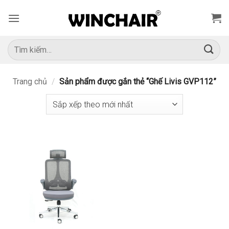
Bỏ
qua
nội
dung
Tìm
kiếm:
Trang chủ
/
Sản phẩm được gắn thẻ “Ghế Livis GVP112”