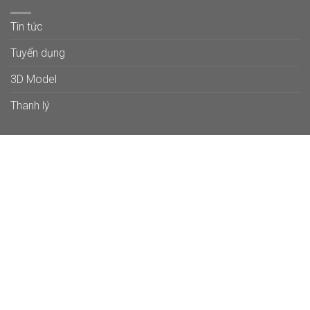
Tin tức
Tuyển dụng
3D Model
Thanh lý