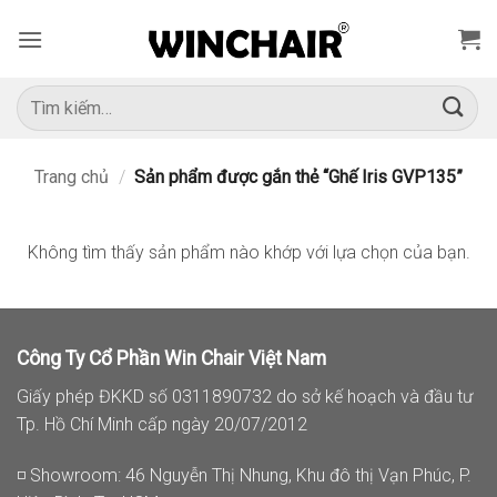
Bỏ
qua
nội
dung
Tìm
kiếm:
Trang chủ
/
Sản phẩm được gắn thẻ “Ghế Iris GVP135”
Không tìm thấy sản phẩm nào khớp với lựa chọn của bạn.
Công Ty Cổ Phần Win Chair Việt Nam
Giấy phép ĐKKD số 0311890732 do sở kế hoạch và đầu tư
Tp. Hồ Chí Minh cấp ngày 20/07/2012
◽ Showroom: 46 Nguyễn Thị Nhung, Khu đô thị Vạn Phúc, P.