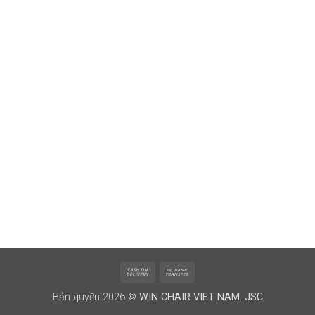
Cash
Bank
On
Transfer
Bản quyền 2026 ©
WIN CHAIR VIET NAM. JSC
Delivery