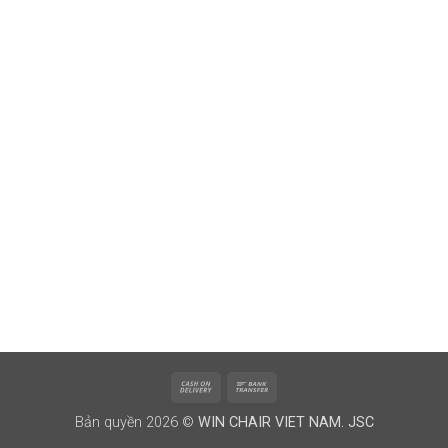
Cash
Bank
On
Transfer
Bản quyền 2026 ©
WIN CHAIR VIET NAM. JSC
Delivery