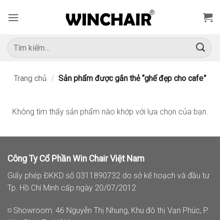
Bỏ
qua
nội
dung
Tìm
kiếm:
Trang chủ
/
Sản phẩm được gắn thẻ “ghế đẹp cho cafe”
Không tìm thấy sản phẩm nào khớp với lựa chọn của bạn.
Công Ty Cổ Phần Win Chair Việt Nam
Giấy phép ĐKKD số 0311890732 do sở kế hoạch và đầu tư
Tp. Hồ Chí Minh cấp ngày 20/07/2012
◽ Showroom: 46 Nguyễn Thị Nhung, Khu đô thị Vạn Phúc, P.