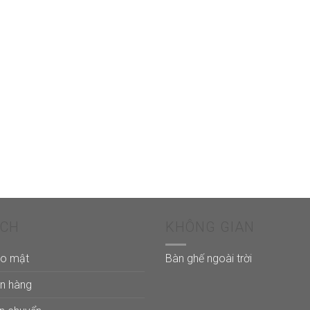
ÁCH
KHÔNG GIAN
ảo mật
Bàn ghế ngoài trời
án hàng