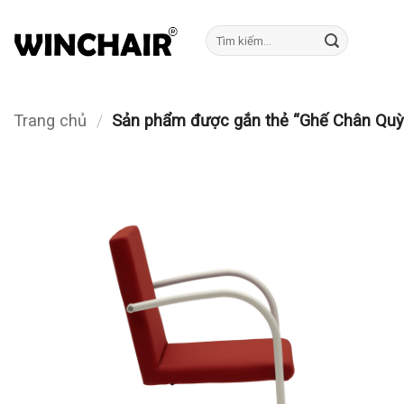
Bỏ
qua
Tìm
kiếm:
nội
dung
Trang chủ
/
Sản phẩm được gắn thẻ “Ghế Chân Qu