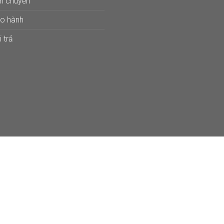
ận chuyển
ảo hành
 trả