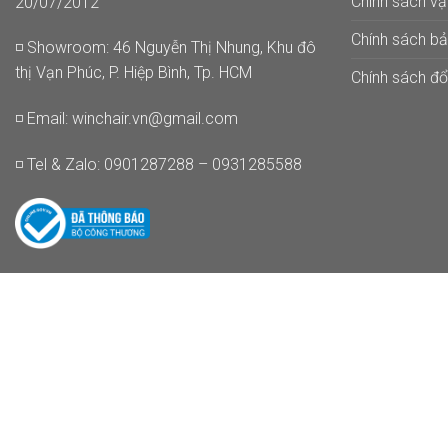
Chính sách v
20/07/2012
Chính sách b
◽ Showroom: 46 Nguyễn Thị Nhung, Khu đô
thị Vạn Phúc, P. Hiệp Bình, Tp. HCM
Chính sách đổi
◽ Email:
winchair.vn@gmail.com
◽ Tel & Zalo: 0901287288 – 0931285588