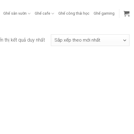
Ghế sân vườn
Ghế cafe
Ghế công thái học
Ghế gaming
ển thị kết quả duy nhất