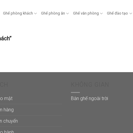
Ghế phòng khách
Ghế phòng ăn
Ghế văn phòng
Ghế đào tạo
hách”
ÁCH
KHÔNG GIAN
ảo mật
Bàn ghế ngoài trời
án hàng
ận chuyển
ảo hành