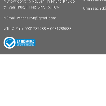
◽ Showroom: 46 Nguyễn Thị Nhung, Khu đô
thị Vạn Phúc, P. Hiệp Bình, Tp. HCM
Chính sách đổi
◽ Email:
winchair.vn@gmail.com
◽ Tel & Zalo: 0901287288 – 0931285588