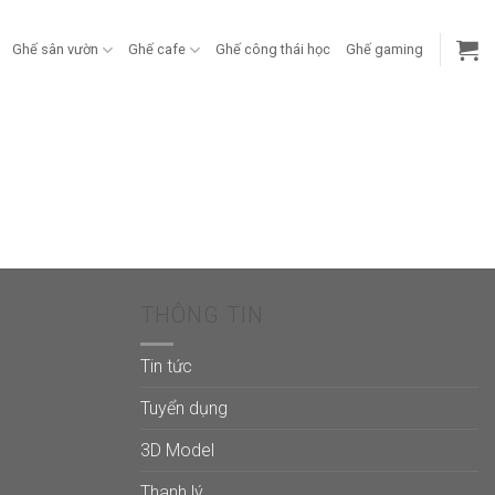
Ghế sân vườn
Ghế cafe
Ghế công thái học
Ghế gaming
THÔNG TIN
Tin tức
Tuyển dụng
3D Model
Thanh lý