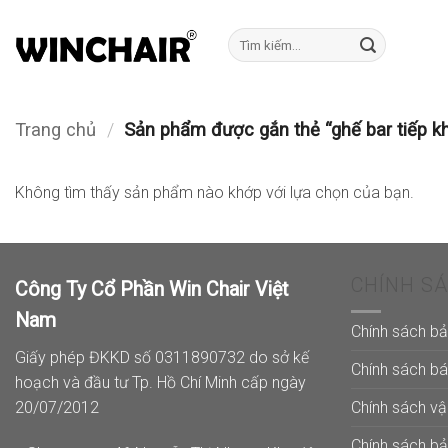
Bỏ
qua
Tìm
kiếm:
nội
dung
Trang chủ
/
Sản phẩm được gắn thẻ “ghế bar tiếp k
Không tìm thấy sản phẩm nào khớp với lựa chọn của bạn.
CHÍNH S
Công Ty Cổ Phần Win Chair Việt
Nam
Chính sách b
Giấy phép ĐKKD số 0311890732 do sở kế
Chính sách b
hoạch và đầu tư Tp. Hồ Chí Minh cấp ngày
Chính sách v
20/07/2012
Chính sách b