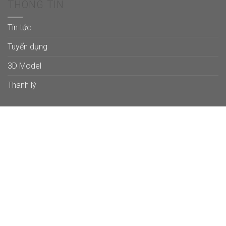
THÔNG TIN
Tin tức
Tuyển dụng
3D Model
Thanh lý