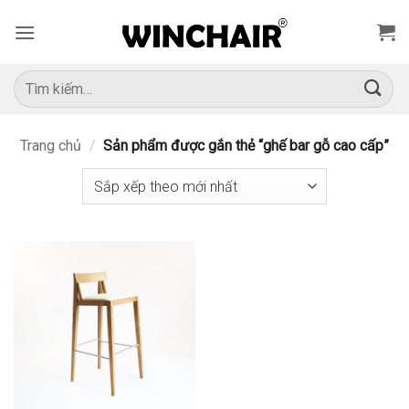
Bỏ
qua
nội
dung
Tìm
kiếm:
Trang chủ
/
Sản phẩm được gắn thẻ “ghế bar gỗ cao cấp”