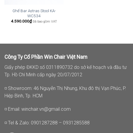
Ghế Bar Astras Stool KA-
WC534
4.590.000
₫
Đã bao gồm VAT
Công Ty Cổ Phần Win Chair Việt Nam
Giấy phép ĐKKD số 0311890732 do sở kế hoạch và đầu tư
Tp. Hồ Chí Minh cấp ngày 20/07/2012
◽ Showroom: 46 Nguyễn Thị Nhung, Khu đô thị Vạn Phúc, P.
Hiệp Bình, Tp. HCM
◽ Email:
winchair.vn@gmail.com
◽ Tel & Zalo: 0901287288 – 0931285588