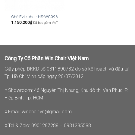
Ghế Evie chair HS-WC096
1.150.200
₫
Đã bao gồm VAT
Công Ty Cổ Phần Win Chair Việt Nam
Giấy phép ĐKKD số 0311890732 do sở kế hoạch và đầu tư
Tp. Hồ Chí Minh cấp ngày 20/07/2012
◽ Showroom: 46 Nguyễn Thị Nhung, Khu đô thị Vạn Phúc, P.
Hiệp Bình, Tp. HCM
◽ Email:
winchair.vn@gmail.com
◽ Tel & Zalo: 0901287288 – 0931285588