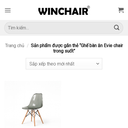
Bỏ
qua
nội
dung
Tìm
kiếm:
Trang chủ
/
Sản phẩm được gắn thẻ “Ghế bàn ăn Evie chair
trong suốt”