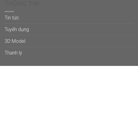
THÔNG TIN
Tin tức
Tuyển dụng
3D Model
Thanh lý