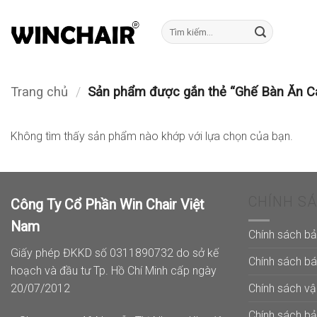
Bỏ
qua
Tìm
kiếm:
nội
dung
Trang chủ
/
Sản phẩm được gắn thẻ “Ghế Bàn Ăn C
Không tìm thấy sản phẩm nào khớp với lựa chọn của bạn.
CHÍNH S
Công Ty Cổ Phần Win Chair Việt
Nam
Chính sách b
Giấy phép ĐKKD số 0311890732 do sở kế
Chính sách b
hoạch và đầu tư Tp. Hồ Chí Minh cấp ngày
Chính sách v
20/07/2012
Chính sách b