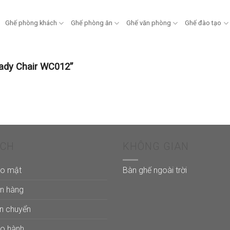
Ghế phòng khách
Ghế phòng ăn
Ghế văn phòng
Ghế đào tạo
ady Chair WC012”
ÁCH
KHÔNG GIAN
ảo mật
Bàn ghế ngoài trời
án hàng
ận chuyển
ảo hành