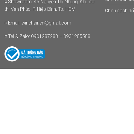
◽ Showroom: 46 Nguyễn Thị Nhung, Khu đô
thị Vạn Phúc, P. Hiệp Bình, Tp. HCM
Chính sách đổi
◽ Email:
winchair.vn@gmail.com
◽ Tel & Zalo: 0901287288 – 0931285588