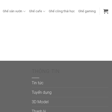
Ghế sân vườn
Ghế cafe
Ghế công thái học
Ghế gaming
THÔNG TIN
Tin tức
Tuyển dụng
3D Model
Thanh lý