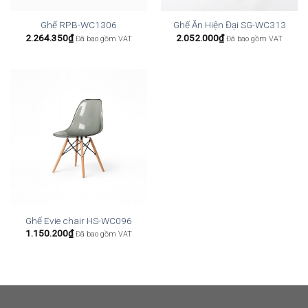
Ghế RPB-WC1306
Ghế Ăn Hiện Đại SG-WC313
2.264.350
₫
2.052.000
₫
Đã bao gồm VAT
Đã bao gồm VAT
Ghế Evie chair HS-WC096
1.150.200
₫
Đã bao gồm VAT